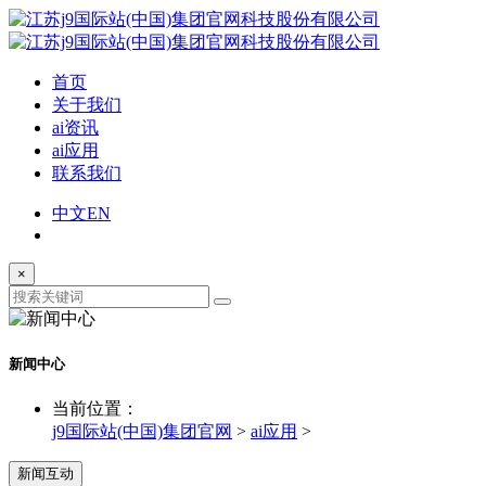
首页
关于我们
ai资讯
ai应用
联系我们
中文
EN
×
新闻中心
当前位置：
j9国际站(中国)集团官网
>
ai应用
>
新闻互动